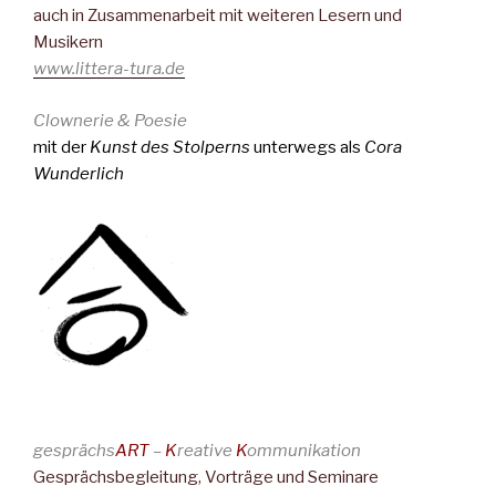
auch in Zusammenarbeit mit weiteren Lesern und
Musikern
www.littera-tura.de
Clownerie & Poesie
mit der
Kunst des Stolperns
unterwegs als
Cora
Wunderlich
gesprächs
ART
–
K
reative
K
ommunikation
Gesprächsbegleitung, Vorträge und Seminare